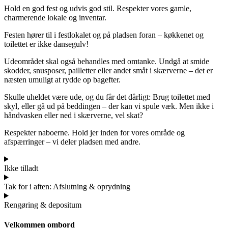
Hold en god fest og udvis god stil. Respekter vores gamle,
charmerende lokale og inventar.
Festen hører til i festlokalet og på pladsen foran – køkkenet og
toilettet er ikke dansegulv!
Udeområdet skal også behandles med omtanke. Undgå at smide
skodder, snusposer, pailletter eller andet småt i skærverne – det er
næsten umuligt at rydde op bagefter.
Skulle uheldet være ude, og du får det dårligt: Brug toilettet med
skyl, eller gå ud på beddingen – der kan vi spule væk. Men ikke i
håndvasken eller ned i skærverne, vel skat?
Respekter naboerne. Hold jer inden for vores område og
afspærringer – vi deler pladsen med andre.
Ikke tilladt
Tak for i aften: Afslutning & oprydning
Rengøring & depositum
Velkommen ombord