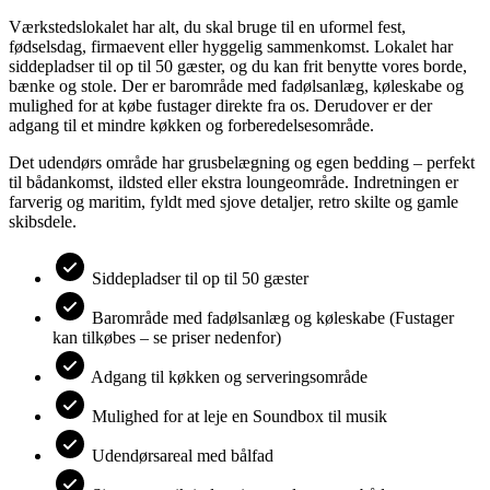
Værkstedslokalet har alt, du skal bruge til en uformel fest,
fødselsdag, firmaevent eller hyggelig sammenkomst. Lokalet har
siddepladser til op til 50 gæster, og du kan frit benytte vores borde,
bænke og stole. Der er barområde med fadølsanlæg, køleskabe og
mulighed for at købe fustager direkte fra os. Derudover er der
adgang til et mindre køkken og forberedelsesområde.
Det udendørs område har grusbelægning og egen bedding – perfekt
til bådankomst, ildsted eller ekstra loungeområde. Indretningen er
farverig og maritim, fyldt med sjove detaljer, retro skilte og gamle
skibsdele.
Siddepladser til op til 50 gæster
Barområde med fadølsanlæg og køleskabe (Fustager
kan tilkøbes – se priser nedenfor)
Adgang til køkken og serveringsområde
Mulighed for at leje en Soundbox til musik
Udendørsareal med b
ålfad