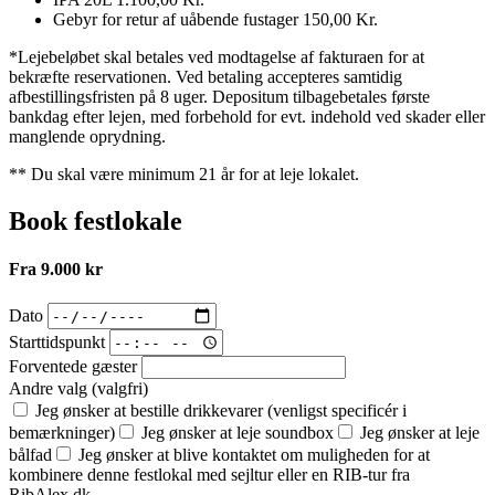
Gebyr for retur af uåbende fustager
150,00 Kr.
*Lejebeløbet skal betales ved modtagelse af fakturaen for at
bekræfte reservationen. Ved betaling accepteres samtidig
afbestillingsfristen på 8 uger. Depositum tilbagebetales første
bankdag efter lejen, med forbehold for evt. indehold ved skader eller
manglende oprydning.
** Du skal være minimum 21 år for at leje lokalet.
Book festlokale
Fra 9.000 kr
Dato
Starttidspunkt
Forventede gæster
Andre valg (valgfri)
Jeg ønsker at bestille drikkevarer (venligst specificér i
bemærkninger)
Jeg ønsker at leje soundbox
Jeg ønsker at leje
bålfad
Jeg ønsker at blive kontaktet om muligheden for at
kombinere denne festlokal med sejltur eller en RIB-tur fra
RibAlex.dk