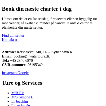
Book din næste charter i dag
Uanset om det er en fødselsdag, firmaevent eller en hyggelig tur
med venner, så skaber vi minder på vandet. Kontakt os for at
planlægge din næste sejltur.
Find din sejltur
Kontakt os
Adresse:
Refshalevej 340, 1432 København K
Email:
booking@watertours.dk
Tel.:
+45 2840 6870
CVR-nummer:
26195349
Instagram
Google
Ture og Services
M/B Rie
M/S Simone L
L. Joachim
Lej et lokale