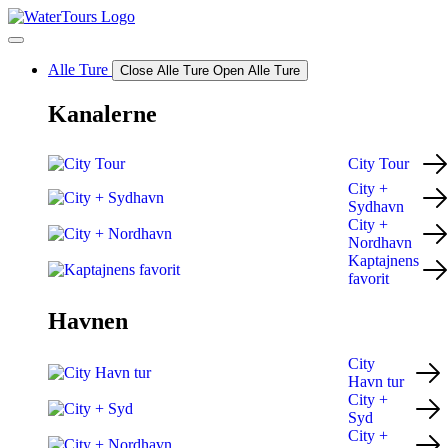
Videre
til
indhold
Alle Ture
Close Alle Ture
Open Alle Ture
Kanalerne
City Tour
City +
Sydhavn
City +
Nordhavn
Kaptajnens
favorit
Havnen
City
Havn tur
City +
Syd
City +