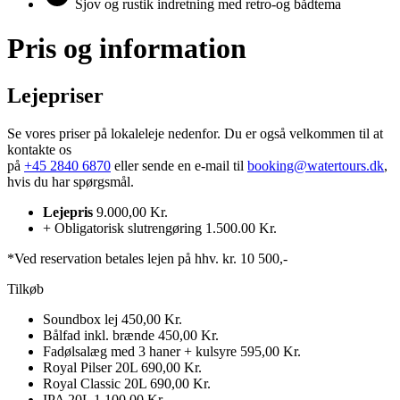
Sjov og rustik indretning med retro-og bådtema
Pris og information
Lejepriser​
Se vores priser på lokaleleje nedenfor. Du er også velkommen til at
kontakte os
på
+45 2840 6870
eller sende en e-mail til
booking@watertours.dk
,
hvis du har spørgsmål.
Lejepris
9.000,00 Kr.
+ Obligatorisk slutrengøring
1.500.00 Kr.
*Ved reservation betales lejen på hhv. kr. 10 500,-
Tilkøb
Soundbox lej
450,00 Kr.
Bålfad inkl. brænde
450,00 Kr.
Fadølsalæg med 3 haner + kulsyre
595,00 Kr.
Royal Pilser 20L
690,00 Kr.
Royal Classic 20L
690,00 Kr.
IPA 20L
1.100,00 Kr.