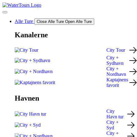
Videre
til
indhold
Alle Ture
Close Alle Ture
Open Alle Ture
Kanalerne
City Tour
City +
Sydhavn
City +
Nordhavn
Kaptajnens
favorit
Havnen
City
Havn tur
City +
Syd
City +