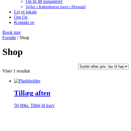
Op til 48 passagerer
Sejler i Københavns havn i Øresund
Lej et lokale
Om Os
Kontakt os
Book ture
Forside
/ Shop
Shop
Viser 1 resultat
Tillæg aften
50,00
kr.
Tilføj til kurv