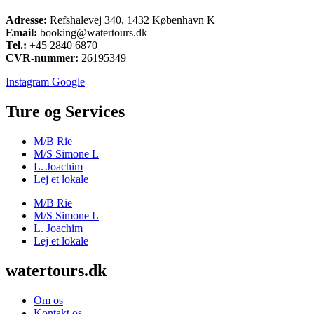
Adresse:
Refshalevej 340, 1432 København K
Email:
booking@watertours.dk
Tel.:
+45 2840 6870
CVR-nummer:
26195349
Instagram
Google
Ture og Services
M/B Rie
M/S Simone L
L. Joachim
Lej et lokale
M/B Rie
M/S Simone L
L. Joachim
Lej et lokale
watertours.dk
Om os
Kontakt os