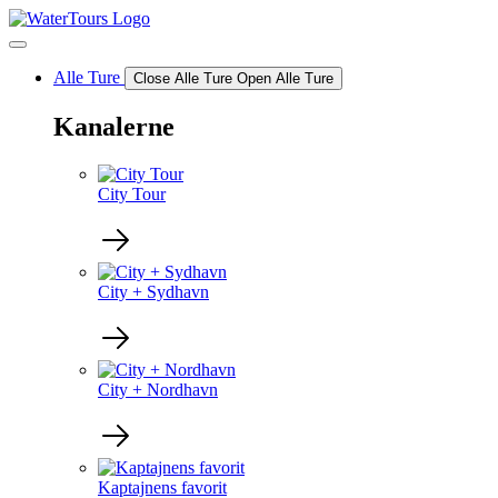
Videre
til
indhold
Alle Ture
Close Alle Ture
Open Alle Ture
Kanalerne
City Tour
City + Sydhavn
City + Nordhavn
Kaptajnens favorit