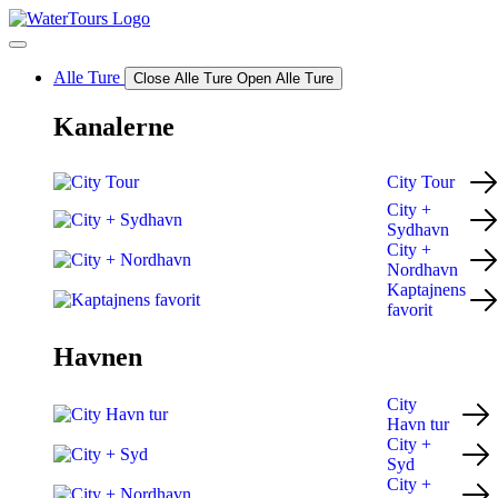
Videre
til
indhold
Alle Ture
Close Alle Ture
Open Alle Ture
Kanalerne
City Tour
City +
Sydhavn
City +
Nordhavn
Kaptajnens
favorit
Havnen
City
Havn tur
City +
Syd
City +