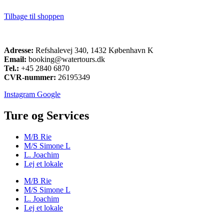
Tilbage til shoppen
Adresse:
Refshalevej 340, 1432 København K
Email:
booking@watertours.dk
Tel.:
+45 2840 6870
CVR-nummer:
26195349
Instagram
Google
Ture og Services
M/B Rie
M/S Simone L
L. Joachim
Lej et lokale
M/B Rie
M/S Simone L
L. Joachim
Lej et lokale